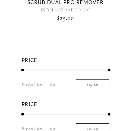
SCRUB DUAL PRO REMOVER
ESFOLIAZIONE CORPO
$
25.00
PRICE
Prezzo
Prezzo
Prezzo:
$20
—
$30
FILTRA
Min
Max
PRICE
Prezzo
Prezzo
Prezzo:
$20
—
$30
FILTRA