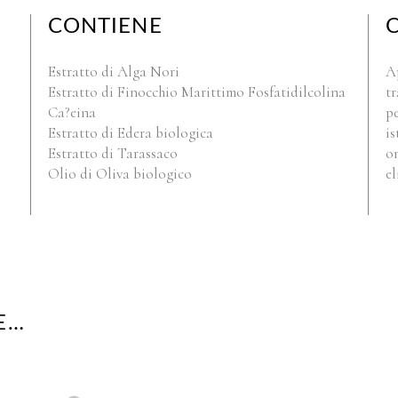
CONTIENE
Estratto di Alga Nori
Ap
Estratto di Finocchio Marittimo Fosfatidilcolina
tr
Ca?eina
pe
Estratto di Edera biologica
is
Estratto di Tarassaco
om
Olio di Oliva biologico
el
E…