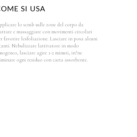
COME SI USA
plicare lo scrub sulle zone del corpo da
attare e massaggiare con movimenti circolari
r favorire lesfoliazione. Lasciare in posa alcuni
tanti. Nebulizzare lattivatore in modo
ogeneo, lasciare agire 1-2 minuti, in?ne
iminare ogni residuo con carta assorbente.