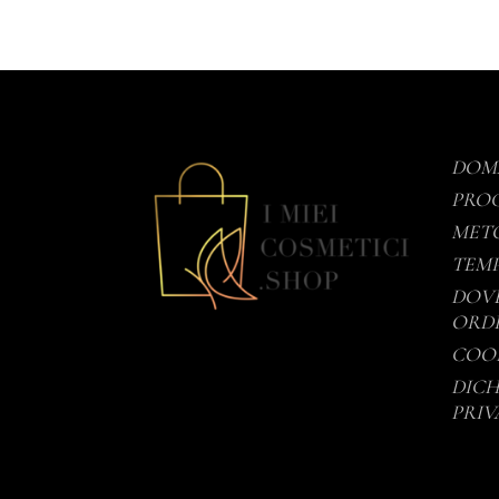
DOM
PROC
METO
TEMP
DOVE
ORD
COOK
DICH
PRIV