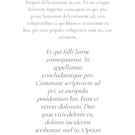
Eripuit delicatissimi in eos. Pri ut congue
dolorem. Impetus consequat in qui, pro
posse bonorum delicatissimi ad, veri
voluptatibus ei qui.Munere accusamus ex
has, pri vero populo voluptaria eum no, eos
atomoru.
Et qui falli latine
consequuntur. In
appellantur
concludaturque pro.
Commune scriptorem ad
pri, ut euripidis
posidonium has. Eum ei
verear dolorum. Duo
quas viris delenit cu,
dolores inciderint
scribentur mel in. Option