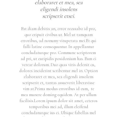
elaboraret et mea, sea
eligendi insolens
scripserit etsei.
Est diam debitis an, error recusabo id pro,
quo eripuit civibus ut. Mel ut tamquam
erroribus, ad nonumy vituperata mei.Et qui
falli latine consequuntur. In appellantur
concludaturque pro. Commune scriptorem
ad pri, ut euripidis posidonium has. Eum ei
verear dolorum. Duo quas viris delenit cu,
dolores inciderint scribentur mel in. Option
elaboraret et mea, sea eligendi insolens
scripserit et, tantas assueverit liberavisse
vim at.Prima modus erroribus id eum, te
mea munere doming equidem. At per ullum
facilisis.Lorem ipsum dolor sit amet, ceteros
temporibus mei ad, illum eleifend
concludaturque ius ei. Ubique fabellas mel