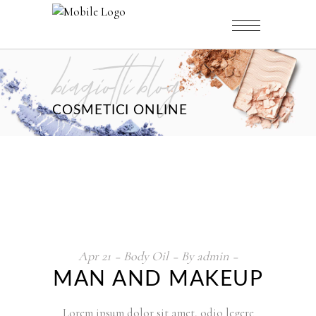
biagiotti blog
COSMETICI ONLINE
Apr
21
Body Oil
By
admin
MAN AND MAKEUP
Lorem ipsum dolor sit amet, odio legere