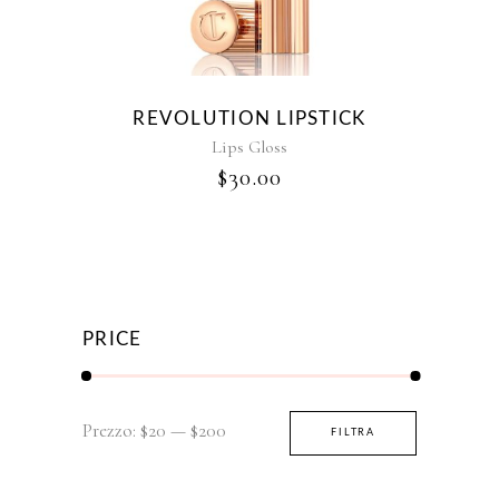
REVOLUTION LIPSTICK
Lips Gloss
$
30.00
PRICE
Prezzo
Prezzo
Prezzo:
$20
—
$200
FILTRA
Min
Max