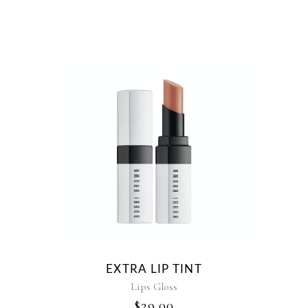
ERA:
È:
su 5
$45.00.
$40.00.
EXTRA LIP TINT
Lips Gloss
$
29.00