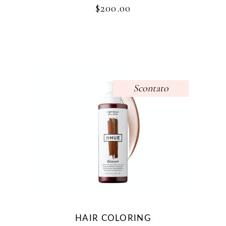
$
200.00
Scontato
Questo
prodotto
ha
più
varianti.
Le
opzioni
possono
essere
HAIR COLORING