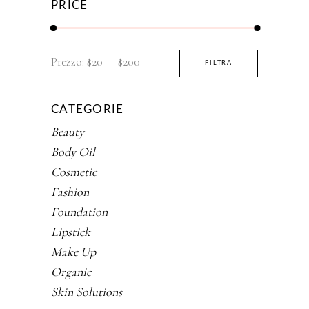
PRICE
Prezzo
Prezzo
Prezzo:
$20
—
$200
FILTRA
Min
Max
CATEGORIE
Beauty
Body Oil
Cosmetic
Fashion
Foundation
Lipstick
Make Up
Organic
Skin Solutions