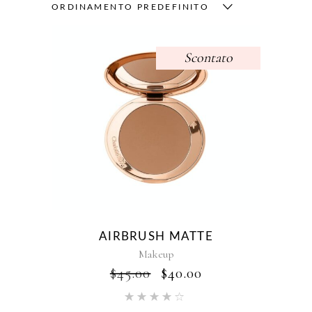
ORDINAMENTO PREDEFINITO
Scontato
AIRBRUSH MATTE
Makeup
IL
IL
$
45.00
$
40.00
PREZZO
PREZZO
Valutato
ORIGINALE
ATTUALE
4.00