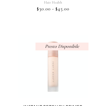
scelte
Hair Health
nella
FASCIA
$
30.00
-
$
45.00
pagina
DI
del
PREZZO:
prodotto
DA
$30.00
A
$45.00
Presto Disponibile