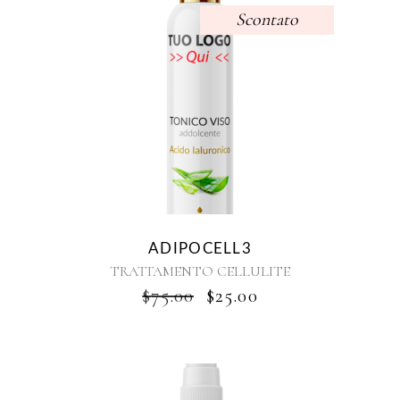
Scontato
ADIPOCELL3
TRATTAMENTO CELLULITE
IL
IL
$
75.00
$
25.00
PREZZO
PREZZO
ORIGINALE
ATTUALE
ERA:
È:
$75.00.
$25.00.