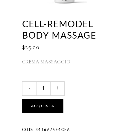
CELL-REMODEL
BODY MASSAGE
$
25.00
CREMA MASSAGGIO
CELL-
-
+
REMODEL
BODY
MASSAGE
ACQUISTA
quantity
COD:
3416A75F4CEA