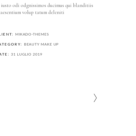
 iusto odi odgnissimos ducimus qui blanditiis
raesentium volup tatum deleniti
LIENT:
MIKADO-THEMES
ATEGORY:
BEAUTY
MAKE UP
ATE:
31 LUGLIO 2019