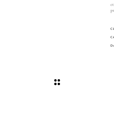
et
p
C
C
D