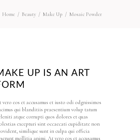
Home
/
Beauty
/
Make Up
/
Mosaic Powder
MAKE UP IS AN ART
FORM
 vero eos et accusamus et iusto odi odgnissimos
ucimus qui blanditiis praesentium volup tatum
leniti atque corrupti quos dolores et quas
lestias excepturi sint occaecati cupiditate non
ovident, similique sunt in culpa qui officia
serunt mollitia animi. At vero eos et accusamus