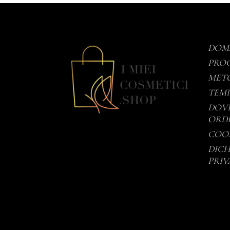
DOM
PROC
METO
TEMP
DOVE
ORD
COOK
DICH
PRIV