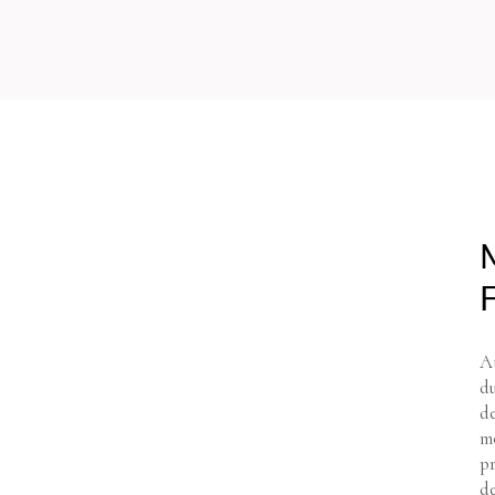
At
d
de
mo
pr
de